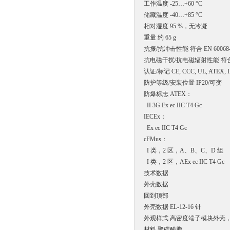
工作温度 -25…+60 °C
储藏温度 -40…+85 °C
相对湿度 95 %，无冷凝
重量 约 65 g
抗振/抗冲击性能 符合 EN 60068-2-
抗电磁干扰/抗电磁辐射性能 符合 EN 6
认证/标记 CE, CCC, UL, ATEX, I
防护等级/安装位置 IP20/可变
防爆标志 ATEX：
II 3G Ex ec IIC T4 Gc
IECEx：
Ex ec IIC T4 Gc
cFMus：
I 类，2 区，A、B、C、D 组
I 类，2 区，AEx ec IIC T4 Gc
技术数据
外壳数据
回到顶部
外壳数据 EL-12-16 针
外观样式 高密度端子模块外壳，带
材料 聚碳酸脂