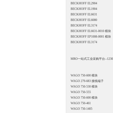
BECKHOFF EL2904
BECKHOFF EL1904
BECKHOFF EL6631
BECKHOFF EL6080
BECKHOFF EL3174
BECKHOFF EL6631-0010 模块
BECKHOFF EP1008-0001 模块
BECKHOFF
EL3174
MRO一站式工业采购平台--12
WAGO
750-600
模块
WAGO 279-683 接线端子
WAGO 750-530 模块
WAGO 750-555
WAGO 750-600 模块
WAGO 750-461
WAGO 750-1405