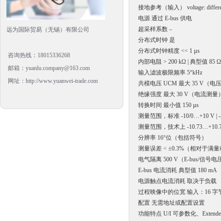
接地参考（输入） voltage: differential
电源 通过 E-bus 供电
超采样系数 –
远为国际贸易（无锡）有限公司
分布式时钟 是
分布式时钟精度 << 1 µs
咨询热线：18015336268
内部电阻 > 200 kΩ | 典型值 85 Ω
邮箱：yuanlu.company@163.com
输入滤波极限频率 5°kHz
网址：http://www.yuanwei-trade.com
共模电压 UCM 最大 35 V（电
绝缘强度 最大 30 V（电流测量
转换时间 最小值 150 µs
测量范围，标准 -10/0…+10 V | -2
测量范围，技术上 -10.73…+10.73 V
分辨率 16°位（包括符号）
测量误差 < ±0.3%（相对于满
电气隔离 500 V（E-bus/信号电
E-bus 电流消耗 典型值 180 mA
电源触点电流消耗 取决于负载
过程映像中的位宽 输入：16 字
配置 无需地址或配置设置
功能特点 U/I 可参数化、Exten