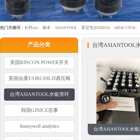
热门关键词：
长野nks
椿本
ASIANTOOL
霍尼韦尔MIDAS
MERCOTAC
产品分类
台湾ASIANTOO
美国RINCON POWER开关
美国仙童FAIRCHILD调压阀
台湾ASIANTOOL水银滑环
韩国GINICE吉事
honeywell analytics
台湾ASIANTOOL水