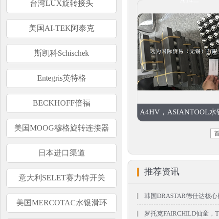
A14...
台湾LUX旋转接头
美国AI-TEK阿泰克
斯凯科Schischek
Entegris英特格
BECKHOFF倍福
A4HV，ASIANTOOL
美国MOOG穆格旋转连接器
日本进口渠道
推荐资讯
意大利SELET赛力特开关
韩国DRASTAR德仕达核心阀门(U
美国MERCOTAC水银滑环
罗托克FAIRCHILD仙童，T60