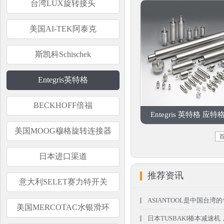
台湾LUX旋转接头
美国AI-TEK阿泰克
斯凯科Schischek
Entegris英特格
BECKHOFF倍福
Entegris 英特格 应特格1
美国MOOG穆格旋转连接器
日本进口渠道
推荐资讯
意大利SELET赛力特开关
ASIANTOOL是中国台
美国MERCOTAC水银滑环
日本TUSBAKI椿本减速机